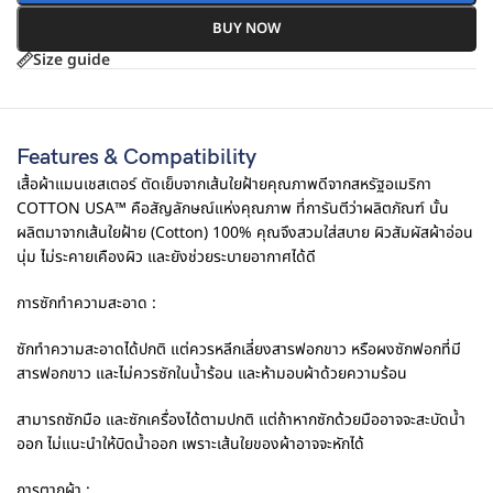
BUY NOW
Size guide
Features & Compatibility
เสื้อผ้าแมนเชสเตอร์ ตัดเย็บจากเส้นใยฝ้ายคุณภาพดีจากสหรัฐอเมริกา
COTTON USA™ คือสัญลักษณ์แห่งคุณภาพ ที่การันตีว่าผลิตภัณฑ์ นั้น
ผลิตมาจากเส้นใยฝ้าย (Cotton) 100% คุณจึงสวมใส่สบาย ผิวสัมผัสผ้าอ่อน
นุ่ม ไม่ระคายเคืองผิว และยังช่วยระบายอากาศได้ดี
การซักทำความสะอาด :
ซักทำความสะอาดได้ปกติ แต่ควรหลีกเลี่ยงสารฟอกขาว หรือผงซักฟอกที่มี
สารฟอกขาว และไม่ควรซักในน้ำร้อน และห้ามอบผ้าด้วยความร้อน
สามารถซักมือ และซักเครื่องได้ตามปกติ แต่ถ้าหากซักด้วยมืออาจจะสะบัดน้ำ
ออก ไม่แนะนำให้บิดน้ำออก เพราะเส้นใยของผ้าอาจจะหักได้
การตากผ้า :