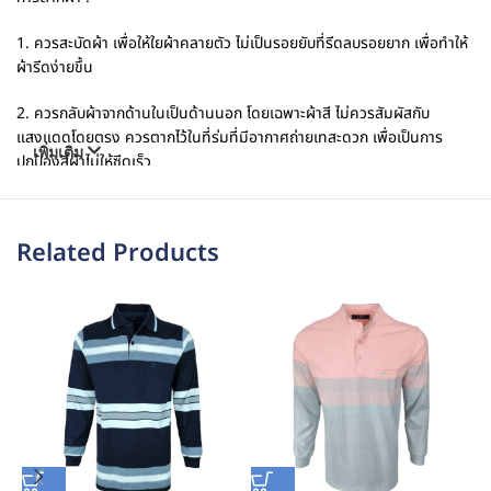
1. ควรสะบัดผ้า เพื่อให้ใยผ้าคลายตัว ไม่เป็นรอยยับที่รีดลบรอยยาก เพื่อทำให้
ผ้ารีดง่ายขึ้น
2. ควรกลับผ้าจากด้านในเป็นด้านนอก โดยเฉพาะผ้าสี ไม่ควรสัมผัสกับ
แสงแดดโดยตรง ควรตากไว้ในที่ร่มที่มีอากาศถ่ายเทสะดวก เพื่อเป็นการ
เพิ่มเติม
ปกป้องสีผ้าไม่ให้ซีดเร็ว
การรีด :
Related Products
เนื่องจากเป็นผ้าฝ้าย100 %จึงมีความยับมากกว่าปกติฉะนั้นสิ่งที่ขาดไม่ได้เลย
คือการฉีดน้ำ หรือใช้เตารีดไอน้ำเพื่อ ทำให้เส้นฝ้ายคายตัวกลับมาเรียบเนียบ
โดยใช้ความร้อนเพียงระดับต่ำ – กลาง ห้ามนำผ้าไปอบแห้งโดยอัตโนมัติ. ให้
แห้งธรรมชาติเท่านั้น! กลับด้านในของเสื้อผ้าออกมารีด เพื่อไม่ให้ผ้าขึ้นเงา