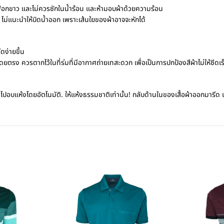
อกขาว และไม่ควรซักในน้ำร้อน และห้ามอบผ้าด้วยความร้อน
 ไม่แนะนำให้บิดน้ำออก เพราะเส้นใยของผ้าอาจจะหักได้
ดง่ายขึ้น
รง ควรตากไว้ในที่ร่มที่มีอากาศถ่ายเทสะดวก เพื่อเป็นการปกป้องสีผ้าไม่ให้ซีดเร
ปอบแห้งโดยอัตโนมัติ. ให้แห้งธรรมชาติเท่านั้น! กลับด้านในของเสื้อผ้าออกมารีด เพื่