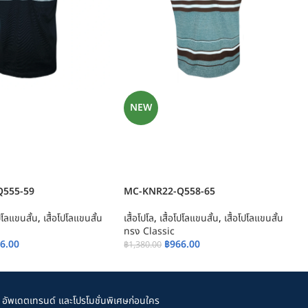
NEW
Q555-59
MC-KNR22-Q558-65
โปโลแขนสั้น
,
เสื้อโปโลแขนสั้น
เสื้อโปโล
,
เสื้อโปโลแขนสั้น
,
เสื้อโปโลแขนสั้น
เ
ทรง Classic
6.00
฿
966.00
฿
1,380.00
อัพเดตเทรนด์ และโปรโมชั่นพิเศษก่อนใคร