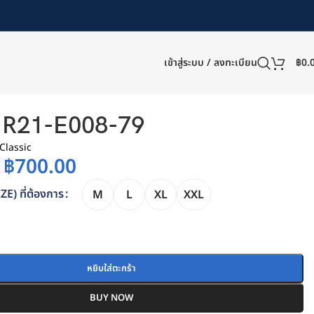
เข้าสู่ระบบ / ลงทะเบียน
฿
0.
R21-E008-79
 Classic
฿
700.00
IZE) ที่ต้องการ
M
L
XL
XXL
หยิบใส่ตะกร้า
BUY NOW