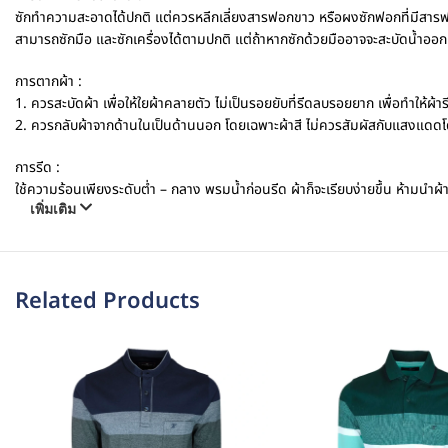
ซักทำความสะอาดได้ปกติ แต่ควรหลีกเลี่ยงสารฟอกขาว หรือผงซักฟอกที่มีสารฟ
สามารถซักมือ และซักเครื่องได้ตามปกติ แต่ถ้าหากซักด้วยมืออาจจะสะบัดน้ำออก
การตากผ้า :
1. ควรสะบัดผ้า เพื่อให้ใยผ้าคลายตัว ไม่เป็นรอยยับที่รีดลบรอยยาก เพื่อทำให้ผ้ารี
2. ควรกลับผ้าจากด้านในเป็นด้านนอก โดยเฉพาะผ้าสี ไม่ควรสัมผัสกับแสงแดดโดยต
การรีด :
ใช้ความร้อนเพียงระดับต่ำ – กลาง พรมน้ำก่อนรีด ผ้าก็จะเรียบง่ายขึ้น ห้ามนำผ้าไ
เพิ่มเติม
Related Products