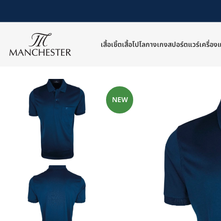
เสื้อเชิ้ต
เสื้อโปโล
กางเกง
สปอร์ตแวร์
เครื่อง
หน้าหลัก
/
เสื้อโปโล
/
เสื้อโปโลแขนสั้น
/
เสื้อโปโลแขนสั้นทรง Classic
/
MC-KNR21-E0
NEW