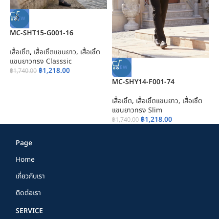
NEW
MC-SHT15-G001-16
M
เสื้อเชิ้ต
,
เสื้อเชิ้ตแขนยาว
,
เสื้อเชิ้ต
เส
แขนยาวทรง Classsic
แ
NEW
฿
1,218.00
฿
1,740.00
฿
MC-SHY14-F001-74
เสื้อเชิ้ต
,
เสื้อเชิ้ตแขนยาว
,
เสื้อเชิ้ต
แขนยาวทรง Slim
฿
1,218.00
฿
1,740.00
Page
Home
เกี่ยวกับเรา
ติดต่อเรา
SERVICE