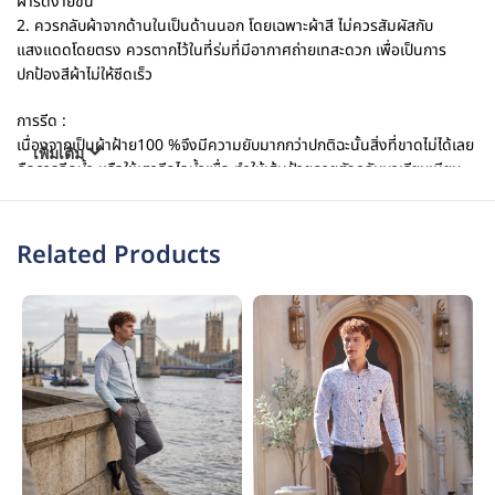
ผ้ารีดง่ายขึ้น
2. ควรกลับผ้าจากด้านในเป็นด้านนอก โดยเฉพาะผ้าสี ไม่ควรสัมผัสกับ
แสงแดดโดยตรง ควรตากไว้ในที่ร่มที่มีอากาศถ่ายเทสะดวก เพื่อเป็นการ
ปกป้องสีผ้าไม่ให้ซีดเร็ว
การรีด :
เนื่องจากเป็นผ้าฝ้าย100 %จึงมีความยับมากกว่าปกติฉะนั้นสิ่งที่ขาดไม่ได้เลย
เพิ่มเติม
คือการฉีดน้ำ หรือใช้เตารีดไอน้ำเพื่อ ทำให้เส้นฝ้ายคายตัวกลับมาเรียบเนียบ
โดยใช้ความร้อนเพียงระดับต่ำ – กลาง ห้ามนำผ้าไปอบแห้งโดยอัตโนมัติ. ให้
แห้งธรรมชาติเท่านั้น! กลับด้านในของเสื้อผ้าออกมารีด เพื่อไม่ให้ผ้าขึ้นเงา
Related Products