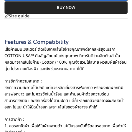
BUY NOW
Size guide
Features & Compatibility
เสื้อผ้าแมนเชสเตอร์ ตัดเย็บจากเส้นใยฝ้ายคุณภาพดีจากสหรัฐอเมริกา
COTTON USA™ คือสัญลักษณ์แห่งคุณภาพ ที่การันตีว่าผลิตภัณฑ์ นั้น
ผลิตมาจากเส้นใยฝ้าย (Cotton) 100% คุณจึงสวมใส่สบาย ผิวสัมผัสผ้าอ่อน
นุ่ม ไม่ระคายเคืองผิว และยังช่วยระบายอากาศได้ดี
การซักทำความสะอาด :
ซักทำความสะอาดได้ปกติ แต่ควรหลีกเลี่ยงสารฟอกขาว หรือผงซักฟอกที่มี
สารฟอกขาว และไม่ควรซักในน้ำร้อน และห้ามอบผ้าด้วยความร้อน
สามารถซักมือ และซักเครื่องได้ตามปกติ แต่ถ้าหากซักด้วยมืออาจจะสะบัดน้ำ
ออก ไม่แนะนำให้บิดน้ำออก เพราะเส้นใยของผ้าอาจจะหักได้
การตากผ้า :
1. ควรสะบัดผ้า เพื่อให้ใยผ้าคลายตัว ไม่เป็นรอยยับที่รีดลบรอยยาก เพื่อทำให้