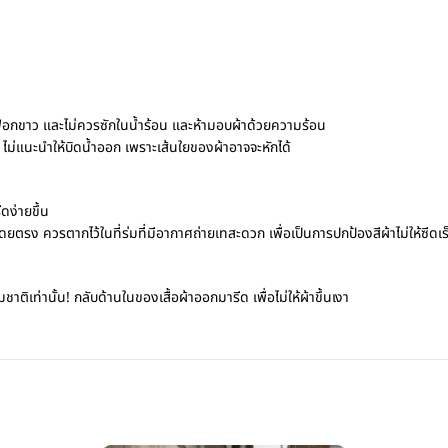
อกขาว และไม่ควรซักในน้ำร้อน และห้ามอบผ้าด้วยความร้อน
 ไม่แนะนำให้บิดน้ำออก เพราะเส้นใยของผ้าอาจจะหักได้
ดง่ายขึ้น
รง ควรตากไว้ในที่ร่มที่มีอากาศถ่ายเทสะดวก เพื่อเป็นการปกป้องสีผ้าไม่ให้ซีดเร
ติเท่านั้น! กลับด้านในของเสื้อผ้าออกมารีด เพื่อไม่ให้ผ้าขึ้นเงา