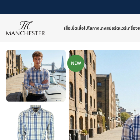
เสื้อเชิ้ต
เสื้อโปโล
กางเกง
สปอร์ตแวร์
เครื่อง
หน้าหลัก
/
เสื้อเชิ้ต
/
เสื้อเชิ้ตแขนยาว
/
MC-SHT13-G002-24
NEW