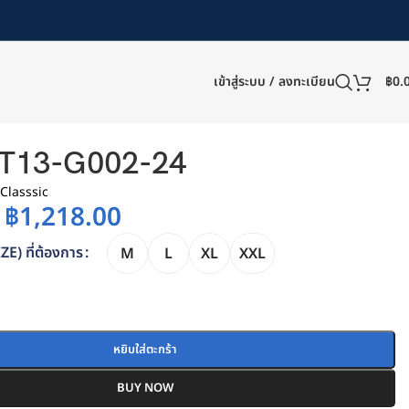
เข้าสู่ระบบ / ลงทะเบียน
฿
0.
T13-G002-24
 Classsic
฿
1,218.00
IZE) ที่ต้องการ
M
L
XL
XXL
หยิบใส่ตะกร้า
BUY NOW