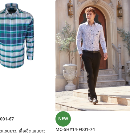
NEW
001-67
MC-SHY14-F001-74
ชิ้ตแขนยาว
,
เสื้อเชิ้ตแขนยาว
เ