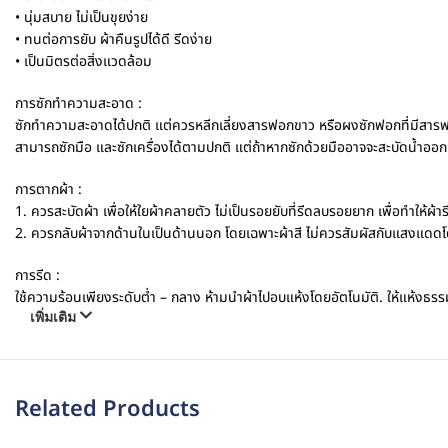
• นุ่มสบาย ไม่เป็นขุยง่าย
• ทนต่อการยับ ผ้าคืนรูปได้ดี รีดง่าย
• เป็นมิตรต่อสิ่งแวดล้อม
การซักทำความสะอาด :
ซักทำความสะอาดได้ปกติ แต่ควรหลีกเลี่ยงสารฟอกขาว หรือผงซักฟอกที่มีสารฟ
สามารถซักมือ และซักเครื่องได้ตามปกติ แต่ถ้าหากซักด้วยมืออาจจะสะบัดน้ำออก
การตากผ้า :
1. ควรสะบัดผ้า เพื่อให้ใยผ้าคลายตัว ไม่เป็นรอยยับที่รีดลบรอยยาก เพื่อทำให้ผ้ารี
2. ควรกลับผ้าจากด้านในเป็นด้านนอก โดยเฉพาะผ้าสี ไม่ควรสัมผัสกับแสงแดดโดยต
การรีด :
ใช้ความร้อนเพียงระดับต่ำ – กลาง ห้ามนำผ้าไปอบแห้งโดยอัตโนมัติ. ให้แห้งธรรมชา
เพิ่มเติม
Related Products