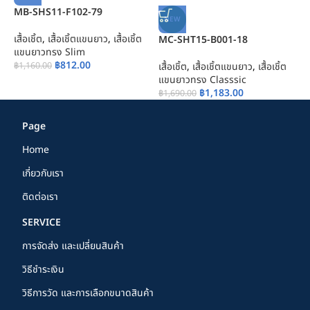
MB-SHS11-F102-79
NEW
เสื้อเชิ้ต
,
เสื้อเชิ้ตแขนยาว
,
เสื้อเชิ้ต
MC-SHT15-B001-18
M
แขนยาวทรง Slim
฿
812.00
฿
1,160.00
เสื้อเชิ้ต
,
เสื้อเชิ้ตแขนยาว
,
เสื้อเชิ้ต
เส
แขนยาวทรง Classsic
แ
฿
1,183.00
฿
1,690.00
฿
Page
Home
เกี่ยวกับเรา
ติดต่อเรา
SERVICE
การจัดส่ง และเปลี่ยนสินค้า
วิธีชำระเงิน
วิธีการวัด และการเลือกขนาดสินค้า