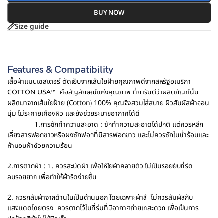
BUY NOW
Size guide
Features & Compatibility
เสื้อผ้าแมนเชสเตอร์ ตัดเย็บจากเส้นใยฝ้ายคุณภาพดีจากสหรัฐอเมริกา
COTTON USA™
คือสัญลักษณ์แห่งคุณภาพ ที่การันตีว่าผลิตภัณฑ์นั้น
ผลิตมาจากเส้นใยฝ้าย (Cotton) 100% คุณจึงสวมใส่สบาย ผิวสัมผัสผ้าอ่อน
นุ่ม ไม่ระคายเคืองผิว และยังช่วยระบายอากาศได้ดี
1.การซักทำความสะอาด : ซักทำความสะอาดได้ปกติ แต่ควรหลีก
เลี่ยงสารฟอกขาวหรือผงซักฟอกที่มีสารฟอกขาว และไม่ควรซักในน้ำร้อนและ
ห้ามอบผ้าด้วยความร้อน
2.การตากผ้า : 1. ควรสะบัดผ้า เพื่อให้ใยผ้าคลายตัว ไม่เป็นรอยยับที่รีด
ลบรอยยาก เพื่อทำให้ผ้ารีดง่ายขึ้น
2. ควรกลับผ้าจากด้านในเป็นด้านนอก โดยเฉพาะผ้าสี
ไม่ควรสัมผัสกับ
แสงแดดโดยตรง
ควรตากไว้ในที่ร่มที่มีอากาศถ่ายเทสะดวก เพื่อเป็นการ