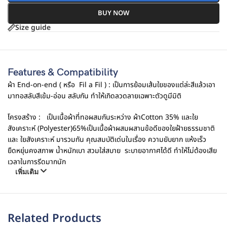
BUY NOW
Size guide
Features & Compatibility
ผ้า End-on-end ( หรือ
Fil a Fil ) : เป็นการย้อมเส้นใยของแต่ล่ะสีแล้วเอา
มาทอสลับสีเข้ม-อ่อน สลับกัน ทำให้เกิดลวดลายเฉพาะตัวดูมีมิติ
โครงสร้าง :
เป็นเนื้อผ้าที่ทอผสมกันระหว่าง ผ้าCotton 35% และใย
สังเคราะห์ (Polyester)65%เป็นเนื้อผ้าผสมผสานข้อดีของใยฝ้ายธรรมชาติ
และ ใยสังเคราะห์ มารวมกัน คุณสมบัติเด่นในเรื่อง ความยับยาก แห้งเร็ว
ยืดหยุ่นคงสภาพ น้ำหนักเบา สวมใส่สบาย
ระบายอากาศได้ดี ทำให้ไม่ต้องเสีย
เวลาในการรีดมากนัก
เพิ่มเติม
Related Products