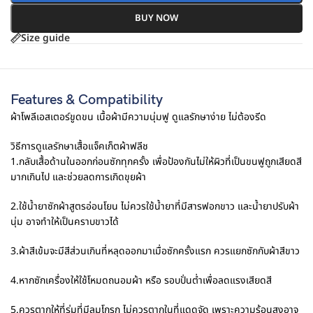
BUY NOW
Size guide
Features & Compatibility
ผ้าโพลีเอสเตอร์ขูดขน เนื้อผ้ามีความนุ่มฟู ดูแลรักษาง่าย ไม่ต้องรีด
วิธีการดูแลรักษาเสื้อแจ็คเก็ตผ้าฟลีช
1.กลับเสื้อด้านในออกก่อนซักทุกครั้ง เพื่อป้องกันไม่ให้ผิวที่เป็นขนฟูถูกเสียดสี
มากเกินไป และช่วยลดการเกิดขุยผ้า
2.ใช้น้ำยาซักผ้าสูตรอ่อนโยน ไม่ควรใช้น้ำยาที่มีสารฟอกขาว และน้ำยาปรับผ้า
นุ่ม อาจทำให้เป็นคราบขาวได้
3.ผ้าสีเข้มจะมีสีส่วนเกินที่หลุดออกมาเมื่อซักครั้งแรก ควรแยกซักกับผ้าสีขาว
4.หากซักเครื่องให้ใช้โหมดถนอมผ้า หรือ รอบปั่นต่ำเพื่อลดแรงเสียดสี
5.ควรตากให้ที่ร่มที่มีลมโกรก ไม่ควรตากในที่แดดจัด เพราะความร้อนสูงอาจ