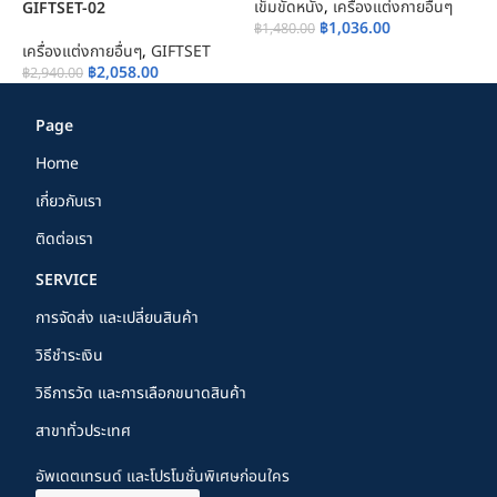
เข็มขัดหนัง
,
เครื่องแต่งกายอื่นๆ
เ
GIFTSET-02
฿
1,036.00
฿
1,480.00
฿
เครื่องแต่งกายอื่นๆ
,
GIFTSET
฿
2,058.00
฿
2,940.00
Page
Home
เกี่ยวกับเรา
ติดต่อเรา
SERVICE
การจัดส่ง และเปลี่ยนสินค้า
วิธีชำระเงิน
วิธีการวัด และการเลือกขนาดสินค้า
สาขาทั่วประเทศ
อัพเดตเทรนด์ และโปรโมชั่นพิเศษก่อนใคร