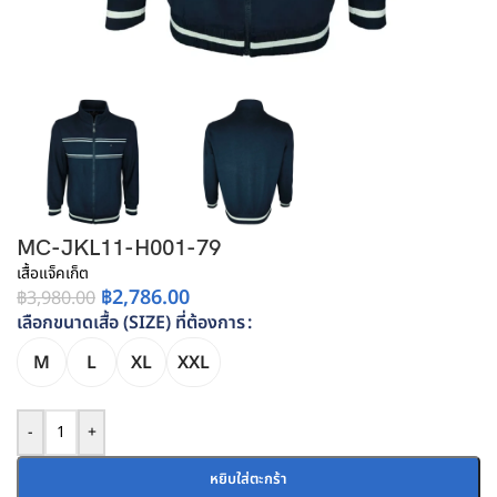
MC-JKL11-H001-79
เสื้อแจ็คเก็ต
฿
2,786.00
฿
3,980.00
เลือกขนาดเสื้อ (SIZE) ที่ต้องการ
M
L
XL
XXL
-
+
หยิบใส่ตะกร้า