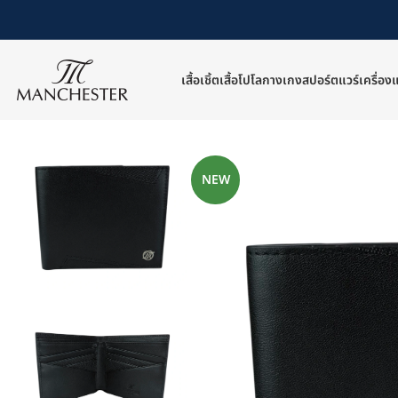
เสื้อเชิ้ต
เสื้อโปโล
กางเกง
สปอร์ตแวร์
เครื่อง
หน้าหลัก
/
เครื่องแต่งกายอื่นๆ
/
กระเป๋าสตางค์
/
MC-BAW13-1021-18
NEW