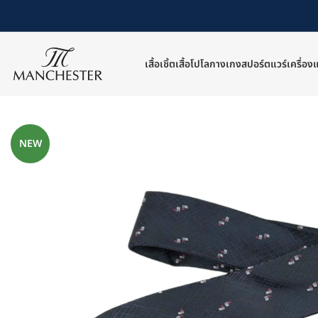
เสื้อเชิ้ต
เสื้อโปโล
กางเกง
สปอร์ตแวร์
เครื่อง
หน้าหลัก
/
เครื่องแต่งกายอื่นๆ
/
เนคไท
/
MB-NTG62-I091-79
NEW