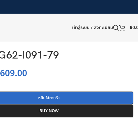
เข้าสู่ระบบ / ลงทะเบียน
฿
0.
62-I091-79
฿
609.00
หยิบใส่ตะกร้า
BUY NOW