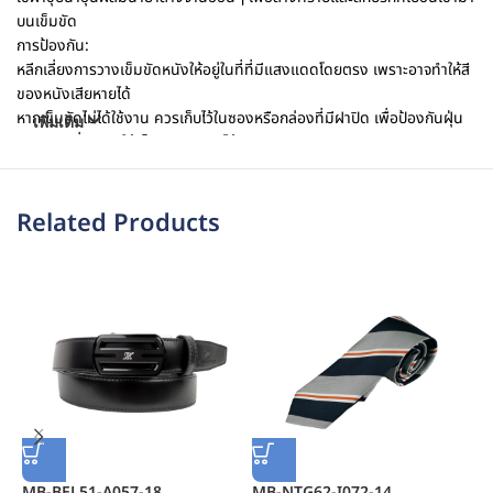
บนเข็มขัด
การป้องกัน:
หลีกเลี่ยงการวางเข็มขัดหนังให้อยู่ในที่ที่มีแสงแดดโดยตรง เพราะอาจทำให้สี
ของหนังเสียหายได้
หากเข็มขัดไม่ได้ใช้งาน ควรเก็บไว้ในซองหรือกล่องที่มีฝาปิด เพื่อป้องกันฝุ่น
เพิ่มเติม
และคราบที่อาจทำให้เข็มขัดเสียหายได้
การรักษาหน้าหนัง:
ใช้สารบำรุงหนังที่เหมาะสม เช่น ครีมหรือโลชั่น สามารถช่วยรักษาความนุ่ม
นวลและความมันในหนังเข็มขัดได้
Related Products
การรักษาหนังหลีกเลี่ยงการได้รับแสงแดดตรงๆ ซึ่งอาจทำให้หนังเสียหาย
MB-BEL51-A057-18
MB-NTG62-I072-14
M