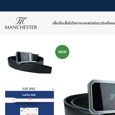
เสื้อเชิ้ต
เสื้อโปโล
กางเกง
สปอร์ตแวร์
เครื่อง
หน้าหลัก
/
เครื่องแต่งกายอื่นๆ
/
เข็มขัด
/
เข็มขัดหนัง
/
MB-BEL31-A098-18
NEW