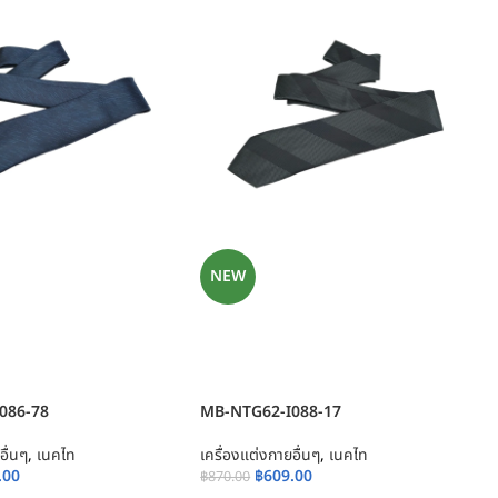
NEW
086-78
MB-NTG62-I088-17
อื่นๆ
,
เนคไท
เครื่องแต่งกายอื่นๆ
,
เนคไท
.00
฿
609.00
฿
870.00