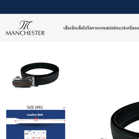
เสื้อเชิ้ต
เสื้อโปโล
กางเกง
สปอร์ตแวร์
เครื่อง
หน้าหลัก
/
เครื่องแต่งกายอื่นๆ
/
เข็มขัด
/
เข็มขัดหนัง
/
MB-BEL31-A088-28