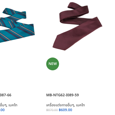
NEW
087-66
MB-NTG62-I089-59
อื่นๆ
,
เนคไท
เครื่องแต่งกายอื่นๆ
,
เนคไท
.00
฿
609.00
฿
870.00