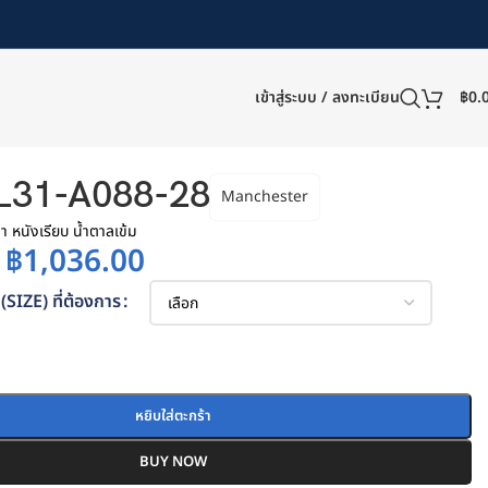
เข้าสู่ระบบ / ลงทะเบียน
฿
0.
L31-A088-28
Manchester
เงา หนังเรียบ น้ำตาลเข้ม
฿
1,036.00
(SIZE) ที่ต้องการ
หยิบใส่ตะกร้า
BUY NOW