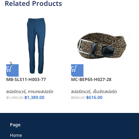
การรักษาสี:
Related Products
หลีกเลี่ยงการแขวนเข็มขัดถักในที่ที่มีแสงแดดโดยตรง เพราะอาจทำให้สีของ
เข็มขัดถักซีดหรือเสียหายได้
หากมีการติดสกปรกหรือคราบสีบนเข็มขัดถัก ควรทำการล้างด้วยน้ำอุ่นและ
สบู่อ่อนๆ หรือใช้ผ้าชุบน้ำยาล้างจานอ่อนๆ เพื่อล้างสกปรกออก
MB-SLS11-H003-77
MC-BEP65-H027-28
สปอร์ตแวร์
,
กางเกงสปอร์ต
สปอร์ตแวร์
,
เข็มขัดสปอร์ต
M
฿
1,389.00
฿
616.00
฿
1,980.00
฿
880.00
ส
฿
Page
Home